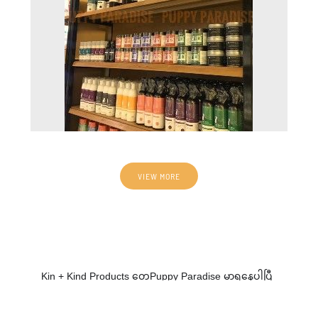
VIEW MORE
Kin + Kind Products တွေPuppy Paradise မှာရနေပါပြီ
နော်
😉
ကဲ..... VVIPs လေးတို့ရေ
🐾
🧡