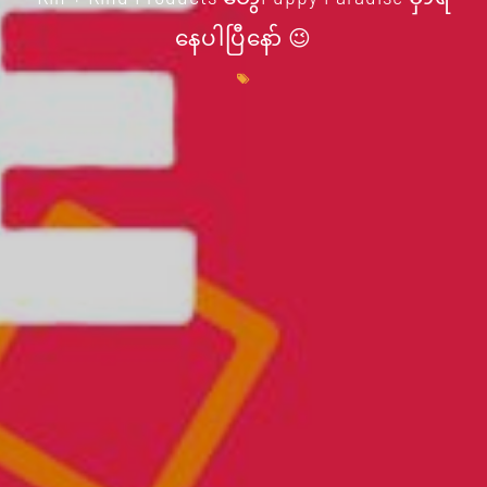
နေပါပြီနော် 😉