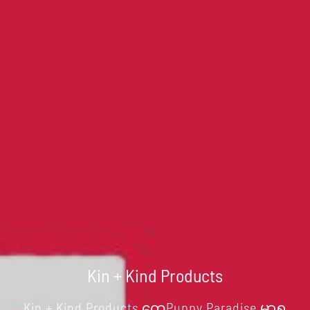
Kin + Kind Products
Kin + Kind Products တွေPuppy Paradise မှာရ